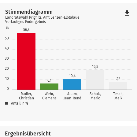
Stimmendiagramm
file_download
Landratswahl Prignitz, Amt Lenzen-Elbtalaue
Vorläufiges Endergebnis
%
56,3
50
40
30
19,5
20
10,4
10
7,7
6,1
0
Müller,
Wehr,
Adam,
Schulz,
Tesch,
Christian
Clemens
Jean-René
Mario
Maik
Anteil in %
Ergebnisübersicht