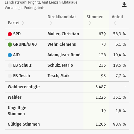
Ergebnisübersicht
Landratswahl Prignitz, Amt Lenzen-Elbtalaue
file_download
Vorläufiges Endergebnis
Direktkandidat
Stimmen
Anteil
Partei
SPD
Müller, Christian
679
56,3 %
GRÜNE/B 90
Wehr, Clemens
73
6,1 %
AfD
Adam, Jean-René
126
10,4 %
EB Schulz
Schulz, Mario
235
19,5 %
EB Tesch
Tesch, Maik
93
7,7 %
Wahlberechtigte
3.487
-
Wähler
1.225
35,1 %
Ungültige
19
1,6 %
Stimmen
Gültige Stimmen
1.206
98,4 %