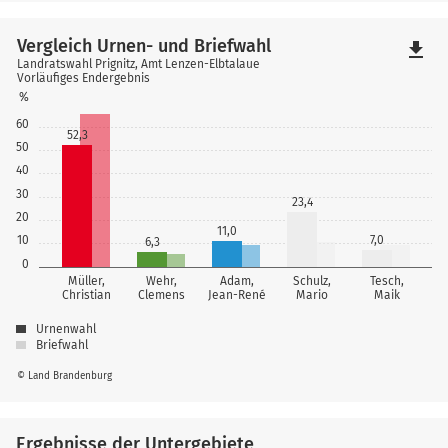
Vergleich Urnen- und Briefwahl
file_download
Landratswahl Prignitz, Amt Lenzen-Elbtalaue
Vorläufiges Endergebnis
%
60
52,3
50
40
30
23,4
20
11,0
10
7,0
6,3
0
Müller,
Wehr,
Adam,
Schulz,
Tesch,
Christian
Clemens
Jean-René
Mario
Maik
Urnenwahl
Briefwahl
© Land Brandenburg
Ergebnisse der Untergebiete